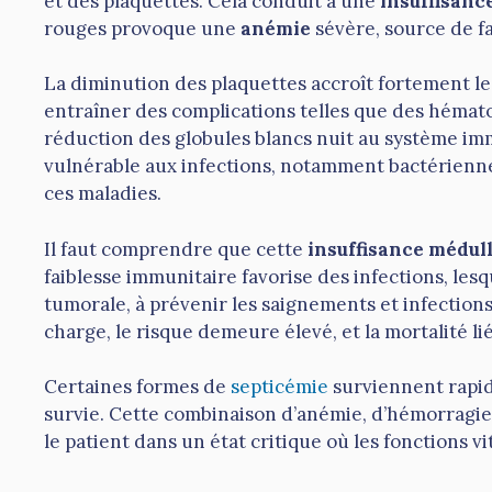
et des plaquettes. Cela conduit à une
insuffisanc
rouges provoque une
anémie
sévère, source de fa
La diminution des plaquettes accroît fortement le
entraîner des complications telles que des hémat
réduction des globules blancs nuit au système i
vulnérable aux infections, notamment bactériennes
ces maladies.
Il faut comprendre que cette
insuffisance médul
faiblesse immunitaire favorise des infections, lesq
tumorale, à prévenir les saignements et infections
charge, le risque demeure élevé, et la mortalité l
Certaines formes de
septicémie
surviennent rapid
survie. Cette combinaison d’anémie, d’hémorragies
le patient dans un état critique où les fonctions