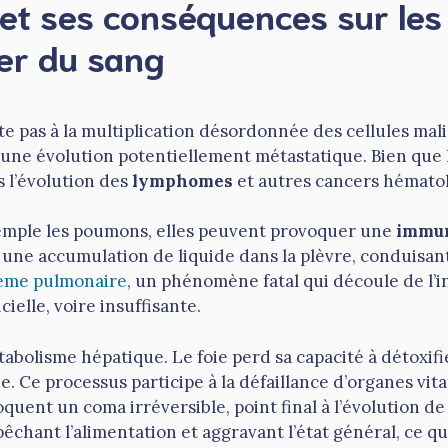
 et ses conséquences sur les
cer du sang
ite pas à la multiplication désordonnée des cellules ma
c une évolution potentiellement métastatique. Bien qu
s l’évolution des
lymphomes
et autres cancers hémato
emple les poumons, elles peuvent provoquer une
immun
ne accumulation de liquide dans la plèvre, conduisant à
me pulmonaire
, un phénomène fatal qui découle de l’
ielle, voire insuffisante.
bolisme hépatique. Le foie perd sa capacité à détoxifie
. Ce processus participe à la défaillance d’organes vit
quent un coma irréversible, point final à l’évolution de
chant l’alimentation et aggravant l’état général, ce qu