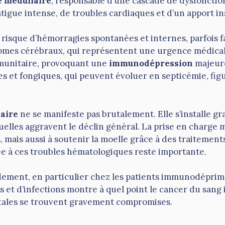
e médullaire
, responsable d’une cascade de dysfonction
tigue intense, de troubles cardiaques et d’un apport ins
 risque d’hémorragies spontanées et internes, parfois f
omes cérébraux, qui représentent une urgence médicale
mmunitaire, provoquant une
immunodépression
majeure
 et fongiques, qui peuvent évoluer en septicémie, figu
laire
ne se manifeste pas brutalement. Elle s’installe g
uelles aggravent le déclin général. La prise en charge m
, mais aussi à soutenir la moelle grâce à des traitement
iée à ces troubles hématologiques reste importante.
ement, en particulier chez les patients immunodéprimé
 et d’infections montre à quel point le cancer du sang 
 vitales se trouvent gravement compromises.