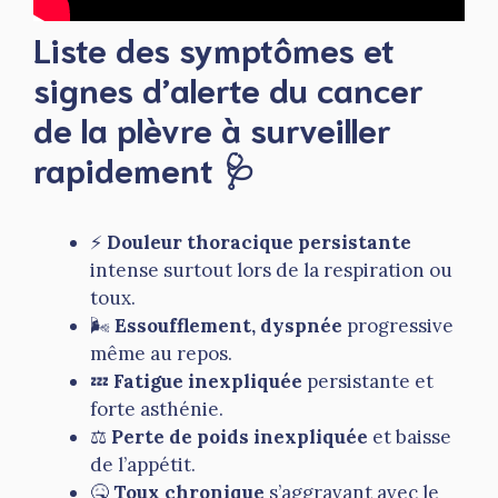
Liste des symptômes et
signes d’alerte du cancer
de la plèvre à surveiller
rapidement 🩺
⚡
Douleur thoracique persistante
intense surtout lors de la respiration ou
toux.
🌬️
Essoufflement, dyspnée
progressive
même au repos.
💤
Fatigue inexpliquée
persistante et
forte asthénie.
⚖️
Perte de poids inexpliquée
et baisse
de l’appétit.
🤒
Toux chronique
s’aggravant avec le