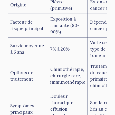
Plèvre
Extension d
Origine
(primitive)
cancer aille
Exposition à
Facteur de
Dépend du
l’amiante (80-
risque principal
cancer primi
90%)
Varie selon 
Survie moyenne
7% à 20%
type de
à 5 ans
tumeur init
Traitement
Chimiothérapie,
Options de
du cancer
chirurgie rare,
traitement
primaire,
immunothérapie
chimiothér
Douleur
thoracique,
Similaires, 
Symptômes
effusion
liés au canc
principaux