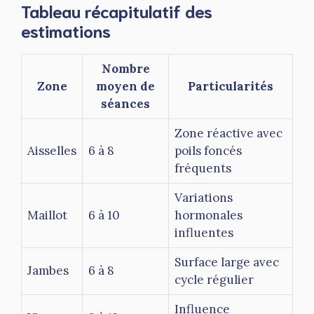
Tableau récapitulatif des
estimations
Nombre
Zone
moyen de
Particularités
séances
Zone réactive avec
Aisselles
6 à 8
poils foncés
fréquents
Variations
Maillot
6 à 10
hormonales
influentes
Surface large avec
Jambes
6 à 8
cycle régulier
Influence