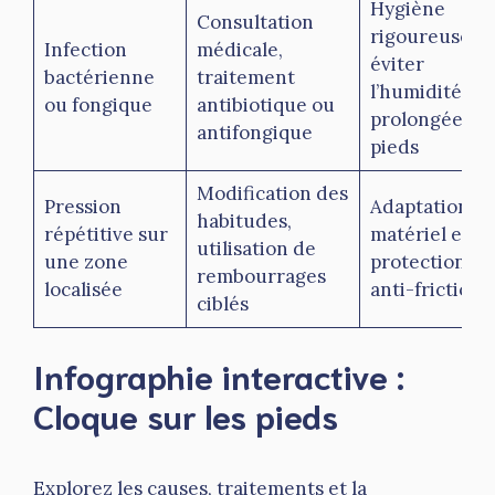
Hygiène
Consultation
rigoureuse,
Infection
médicale,
éviter
bactérienne
traitement
l’humidité
ou fongique
antibiotique ou
prolongée de
antifongique
pieds
Modification des
Pression
Adaptation d
habitudes,
répétitive sur
matériel et
utilisation de
une zone
protections
rembourrages
localisée
anti-friction
ciblés
Infographie interactive :
Cloque sur les pieds
Explorez les causes, traitements et la