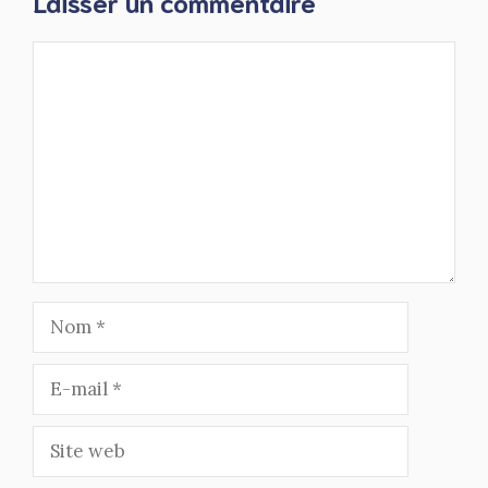
Laisser un commentaire
Commentaire
Nom
E-
mail
Site
web