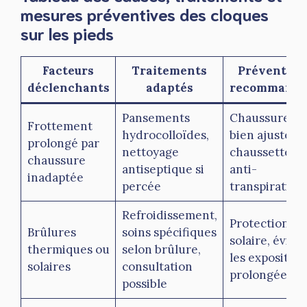
mesures préventives des cloques
sur les pieds
Facteurs
Traitements
Prévention
déclenchants
adaptés
recommandé
Pansements
Chaussures
Frottement
hydrocolloïdes,
bien ajustées,
prolongé par
nettoyage
chaussettes
chaussure
antiseptique si
anti-
inadaptée
percée
transpiration
Refroidissement,
Protection
Brûlures
soins spécifiques
solaire, éviter
thermiques ou
selon brûlure,
les exposition
solaires
consultation
prolongées
possible