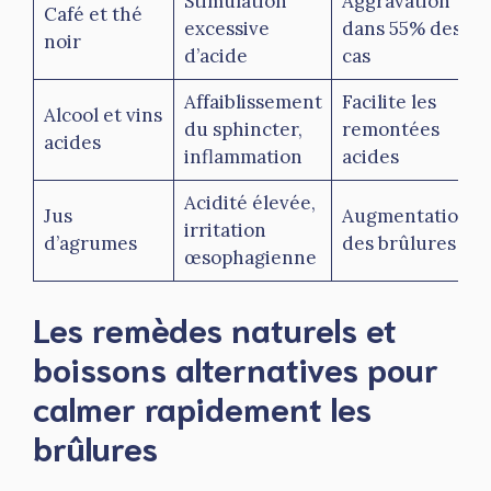
Stimulation
Aggravation
Café et thé
excessive
dans 55% des
noir
d’acide
cas
Affaiblissement
Facilite les
Alcool et vins
du sphincter,
remontées
acides
inflammation
acides
Acidité élevée,
Jus
Augmentation
irritation
d’agrumes
des brûlures
œsophagienne
Les remèdes naturels et
boissons alternatives pour
calmer rapidement les
brûlures