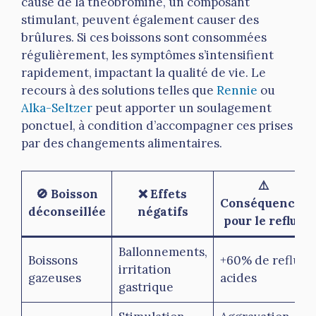
cause de la théobromine, un composant
stimulant, peuvent également causer des
brûlures. Si ces boissons sont consommées
régulièrement, les symptômes s’intensifient
rapidement, impactant la qualité de vie. Le
recours à des solutions telles que
Rennie
ou
Alka-Seltzer
peut apporter un soulagement
ponctuel, à condition d’accompagner ces prises
par des changements alimentaires.
⚠️
🚫 Boisson
❌ Effets
Conséquences
déconseillée
négatifs
pour le reflux
Ballonnements,
Boissons
+60% de reflux
irritation
gazeuses
acides
gastrique