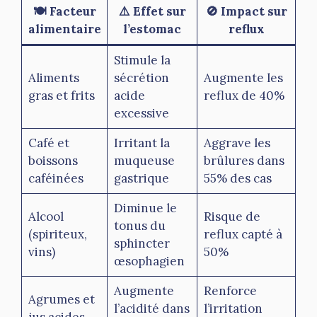
🍽️ Facteur
⚠️ Effet sur
🚫 Impact sur
alimentaire
l’estomac
reflux
Stimule la
Aliments
sécrétion
Augmente les
gras et frits
acide
reflux de 40%
excessive
Café et
Irritant la
Aggrave les
boissons
muqueuse
brûlures dans
caféinées
gastrique
55% des cas
Diminue le
Alcool
Risque de
tonus du
(spiriteux,
reflux capté à
sphincter
vins)
50%
œsophagien
Augmente
Renforce
Agrumes et
l’acidité dans
l’irritation
jus acides