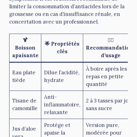
limiter la consommation d’antiacides lors de la
grossesse ou en cas d’insuffisance rénale, en
concertation avec un professionnel.
🍹
👨‍⚕️
🌟 Propriétés
Boisson
Recommandations
clés
apaisante
d’usage
À boire après les
Eau plate
Dilue l’acidité,
repas en petite
tiède
hydrate
quantité
Anti-
Tisane de
2 à 3 tasses par jour,
inflammatoire,
camomille
sans sucre
relaxante
Protège et
Version pure,
Jus d’aloe
apaise la
modérée pour
vera