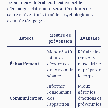
personnes vulnérables. Il est conseillé
d’échanger clairement ses antécédents de
santé et éventuels troubles psychologiques
avant de s’engager.
Mesure de
Aspect
Avantage
prévention
Mener 5 à 10
Réduire les
M
minutes
tensions
a
Échauffement
d’exercices
musculaires
e
doux avant la
et préparer
séance
le corps
l
Informer
Mieux
P
l’enseignant
gérer les
s
Communication
dès
émotions et
l’apparition
prévenir les