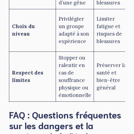
d’une gêne
blessures
Privilégier
Limiter
Choix du
un groupe
fatigue et
u
niveau
adapté à son
risques de
expérience
blessures
Stopper ou
ralentir en
Préserver la
Respect des
cas de
santé et
l
limites
souffrance
bien-être
physique ou
général
émotionnelle
FAQ : Questions fréquentes
sur les dangers et la