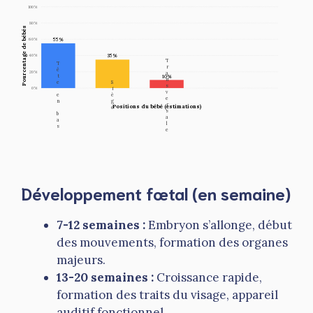
100%
80%
Pourcentage de bébés
55%
60%
35%
40%
Transversale
Tête en bas
20%
10%
Siège
0%
Positions du bébé (estimations)
Développement fœtal (en semaine)
7-12 semaines :
Embryon s’allonge, début
des mouvements, formation des organes
majeurs.
13-20 semaines :
Croissance rapide,
formation des traits du visage, appareil
auditif fonctionnel.