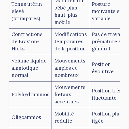
Maintien du
Tonus utérin
Posture
bébé plus
élevé
mouvante et
haut, plus
(primipares)
variable
mobile
Contractions
Modifications
Pas de travail
de Braxton-
temporaires
prématuré en
Hicks
de la position
général
Volume liquide
Mouvements
Position
amniotique
amples et
évolutive
normal
nombreux
Mouvements
Position très
Polyhydramnios
fœtaux
fluctuante
accentués
Mobilité
Position plus
Oligoamnios
réduite
figée