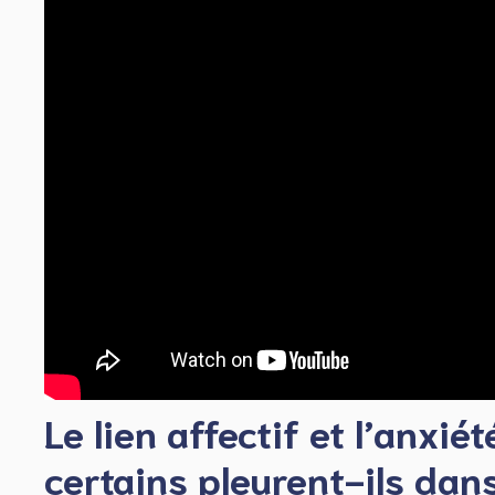
Le lien affectif et l’anxié
certains pleurent-ils dans