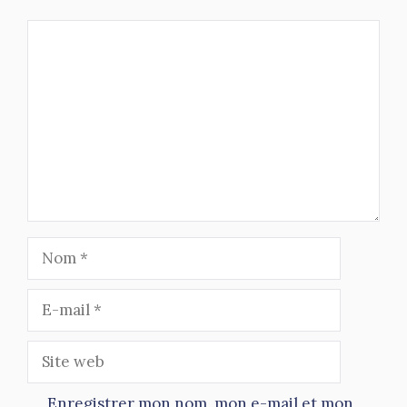
Commentaire
Nom
E-
mail
Site
web
Enregistrer mon nom, mon e-mail et mon