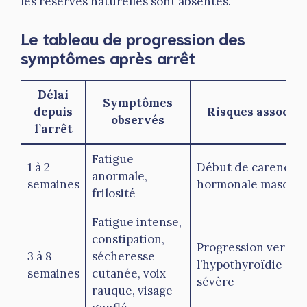
les réserves naturelles sont absentes.
Le tableau de progression des
symptômes après arrêt
Délai
Symptômes
depuis
Risques associés
observés
l’arrêt
Fatigue
1 à 2
Début de carence
anormale,
semaines
hormonale masqué
frilosité
Fatigue intense,
constipation,
Progression vers
3 à 8
sécheresse
l’hypothyroïdie
semaines
cutanée, voix
sévère
rauque, visage