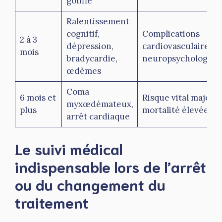
gonflé
Ralentissement
cognitif,
Complications
2 à 3
dépression,
cardiovasculaires e
mois
bradycardie,
neuropsychologiqu
œdèmes
Coma
6 mois et
Risque vital majeur,
myxœdémateux,
plus
mortalité élevée
arrêt cardiaque
Le suivi médical
indispensable lors de l’arrêt
ou du changement du
traitement