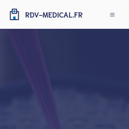
Aller
au
RDV-MEDICAL.FR
Menu
contenu