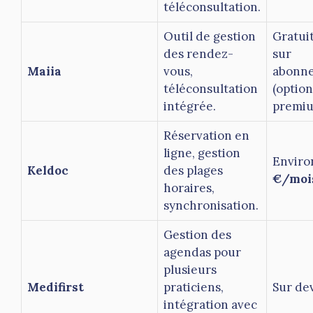
téléconsultation.
Outil de gestion
Gratui
des rendez-
sur
Maiia
vous,
abonn
téléconsultation
(option
intégrée.
premiu
Réservation en
ligne, gestion
Envir
Keldoc
des plages
€/moi
horaires,
synchronisation.
Gestion des
agendas pour
plusieurs
Medifirst
praticiens,
Sur dev
intégration avec