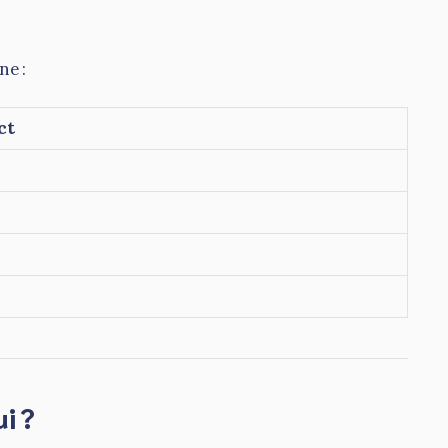
ne :
ct
i ?