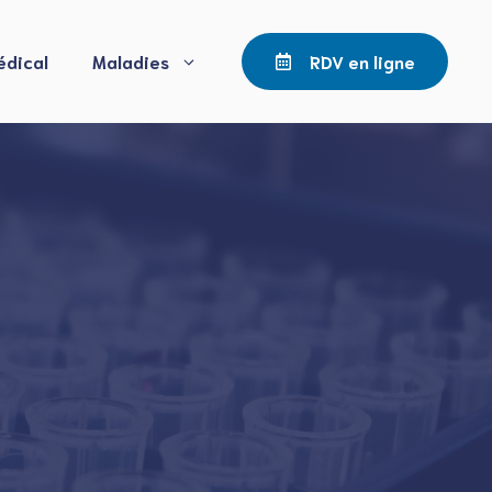
édical
Maladies
RDV en ligne