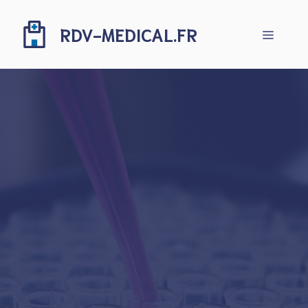
Aller
au
RDV-MEDICAL.FR
Menu
contenu