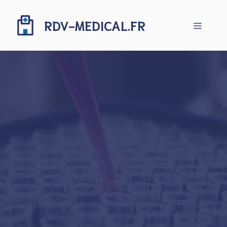
Aller
au
RDV-MEDICAL.FR
Menu
contenu