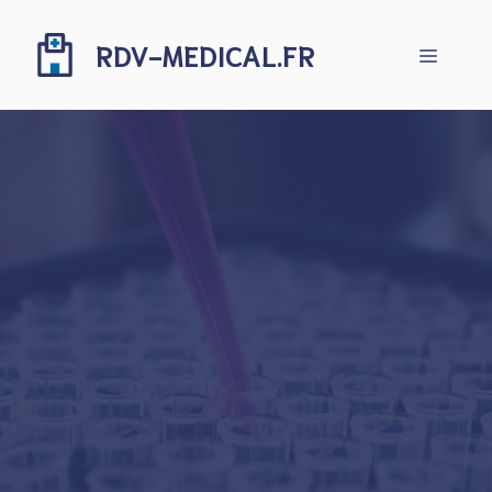
Aller
au
RDV-MEDICAL.FR
Menu
contenu