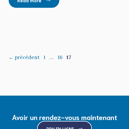
Read more
Page
Page
Page
←
précédent
1
…
16
17
Avoir un rendez-vous maintenant
RDV EN LIGNE