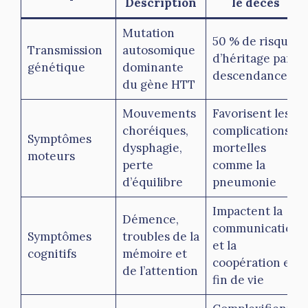
Description
le décès
Mutation
50 % de risque
Transmission
autosomique
d’héritage par
génétique
dominante
descendance
du gène HTT
Mouvements
Favorisent les
choréiques,
complications
Symptômes
dysphagie,
mortelles
moteurs
perte
comme la
d’équilibre
pneumonie
Impactent la
Démence,
communication
Symptômes
troubles de la
et la
cognitifs
mémoire et
coopération en
de l’attention
fin de vie