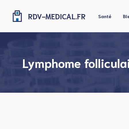
Aller
au
RDV-MEDICAL.FR
Santé
Bi
contenu
Lymphome follicula