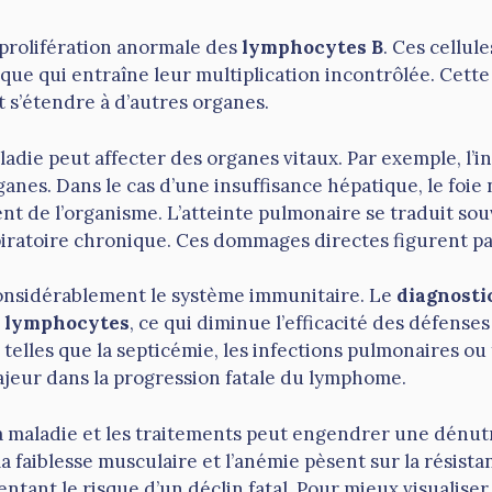
 prolifération anormale des
lymphocytes B
. Ces cellul
ue qui entraîne leur multiplication incontrôlée. Cette
 s’étendre à d’autres organes.
die peut affecter des organes vitaux. Par exemple, l’in
nes. Dans le cas d’une insuffisance hépatique, le foie 
t de l’organisme. L’atteinte pulmonaire se traduit sou
iratoire chronique. Ces dommages directes figurent p
 considérablement le système immunitaire. Le
diagnosti
s
lymphocytes
, ce qui diminue l’efficacité des défens
, telles que la septicémie, les infections pulmonaires ou 
ajeur dans la progression fatale du lymphome.
a maladie et les traitements peut engendrer une dénutr
la faiblesse musculaire et l’anémie pèsent sur la résis
entant le risque d’un déclin fatal. Pour mieux visualiser