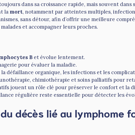
toujours dans sa croissance rapide, mais souvent dans s
t la
mort
, notamment par atteintes multiples, infectio
anismes, sans détour, afin d’offrir une meilleure compr
es malades et accompagner leurs proches.
mphocytes B
et évolue lentement.
imagerie pour évaluer la maladie.
la défaillance organique, les infections et les complica
othérapie, chimiothérapie et soins palliatifs pour ret
iatifs jouent un rôle clé pour préserver le confort et la d
illance régulière reste essentielle pour détecter les évo
u décès lié au lymphome fol