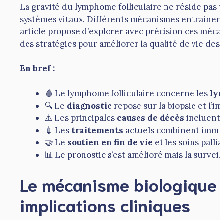
La gravité du lymphome folliculaire ne réside pas 
systèmes vitaux. Différents mécanismes entrainen
article propose d’explorer avec précision ces méc
des stratégies pour améliorer la qualité de vie d
En bref :
🩸 Le lymphome folliculaire concerne les
ly
🔍 Le
diagnostic
repose sur la biopsie et l’
⚠️ Les principales
causes de décès
incluent 
💉 Les
traitements
actuels combinent immun
🤝 Le
soutien en fin de vie
et les soins pall
📊 Le pronostic s’est amélioré mais la surve
Le mécanisme biologique d
implications cliniques