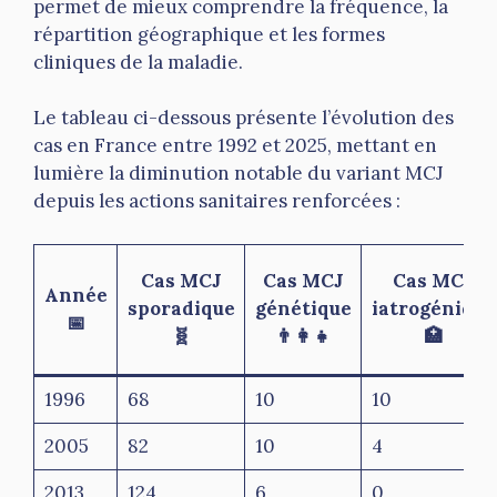
permet de mieux comprendre la fréquence, la
répartition géographique et les formes
cliniques de la maladie.
Le tableau ci-dessous présente l’évolution des
cas en France entre 1992 et 2025, mettant en
lumière la diminution notable du variant MCJ
depuis les actions sanitaires renforcées :
Cas MCJ
Cas MCJ
Cas MCJ
Année
sporadique
génétique
iatrogénique
📅
🧬
👨‍👩‍👧
🏥
1996
68
10
10
2005
82
10
4
2013
124
6
0