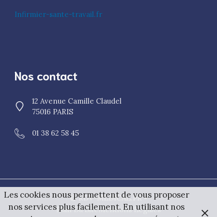
Infirmier-sante-travail.fr
Nos contact
12 Avenue Camille Claudel
75016 PARIS
01 38 62 58 45
Les cookies nous permettent de vous proposer
© RDV-MEDICAL.FR •
nos services plus facilement. En utilisant nos
Plan Du Site
Mentions Légales