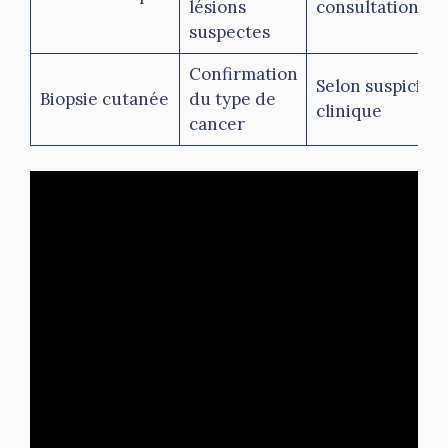
lésions
consultation
suspectes
Confirmation
Selon suspicion
Biopsie cutanée
du type de
clinique
cancer