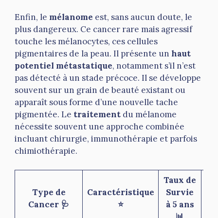
Enfin, le
mélanome
est, sans aucun doute, le
plus dangereux. Ce cancer rare mais agressif
touche les mélanocytes, ces cellules
pigmentaires de la peau. Il présente un
haut
potentiel métastatique
, notamment s’il n’est
pas détecté à un stade précoce. Il se développe
souvent sur un grain de beauté existant ou
apparaît sous forme d’une nouvelle tache
pigmentée. Le
traitement
du mélanome
nécessite souvent une approche combinée
incluant chirurgie, immunothérapie et parfois
chimiothérapie.
Taux de
Type de
Caractéristique
Survie
Mé
Cancer 🩺
⭐
à 5 ans
📊