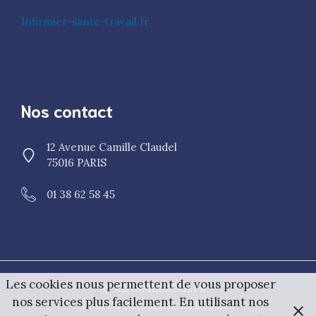
Infirmier-sante-travail.fr
Nos contact
12 Avenue Camille Claudel
75016 PARIS
01 38 62 58 45
Les cookies nous permettent de vous proposer
© RDV-MEDICAL.FR •
nos services plus facilement. En utilisant nos
Plan Du Site
Mentions Légales