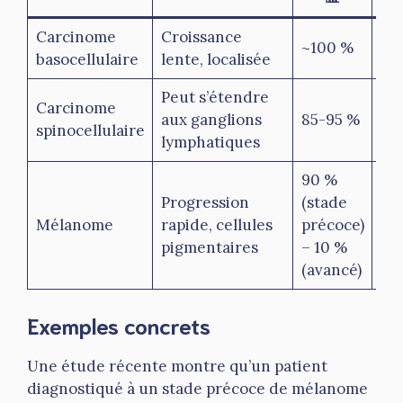
Carcinome
Croissance
~100 %
Trè
basocellulaire
lente, localisée
Peut s’étendre
Carcinome
aux ganglions
85-95 %
Mo
spinocellulaire
lymphatiques
90 %
Progression
(stade
Mélanome
rapide, cellules
précoce)
Él
pigmentaires
– 10 %
(avancé)
Exemples concrets
Une étude récente montre qu’un patient
diagnostiqué à un stade précoce de mélanome