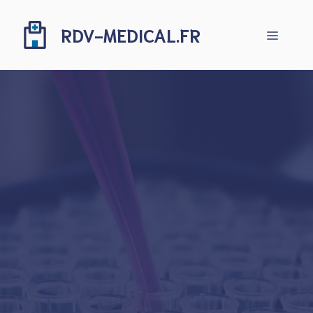
Aller
au
RDV-MEDICAL.FR
Menu
contenu