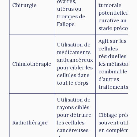
ovaires,
Chirurgie
tumorale,
utérus ou
potentiellemen
trompes de
curative au
Fallope
stade précoce
Agit sur les
Utilisation de
cellules
médicaments
résiduelles et
anticancéreux
Chimiothérapie
les métastases,
pour cibler les
combinable à
cellules dans
d’autres
tout le corps
traitements
Utilisation de
rayons ciblés
pour détruire
Ciblage précis,
Radiothérapie
les cellules
souvent utilisé
cancéreuses
en complémen