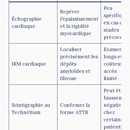
Peu
Repérer
spécifique
Échographie
l’épaississement
en cas de
cardiaque
et la rigidité
stades
myocardique
précoces
Localiser
Examens
précisément les
longs et
IRM cardiaque
dépôts
coûteux,
amyloïdes et
accès
fibrose
limité
Peut être
faussemen
Scintigraphie au
Confirmer la
négative
Technétium
forme ATTR
chez
certains
patients