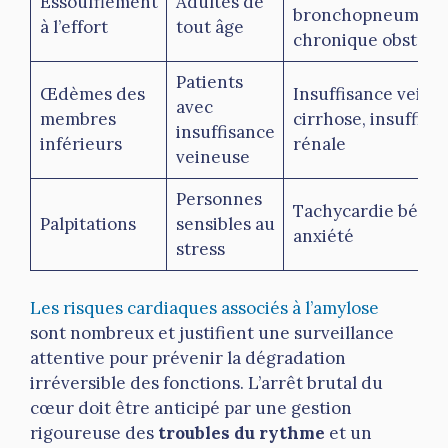
Essoufflement
Adultes de
bronchopneumopa
à l’effort
tout âge
chronique obstruc
Patients
Œdèmes des
Insuffisance veine
avec
membres
cirrhose, insuffisa
insuffisance
inférieurs
rénale
veineuse
Personnes
Tachycardie bénig
Palpitations
sensibles au
anxiété
stress
Les risques cardiaques associés à l’amylose
sont nombreux et justifient une surveillance
attentive pour prévenir la dégradation
irréversible des fonctions. L’arrêt brutal du
cœur doit être anticipé par une gestion
rigoureuse des
troubles du rythme
et un