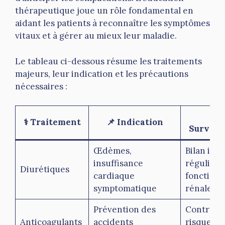
thérapeutique joue un rôle fondamental en
aidant les patients à reconnaître les symptômes
vitaux et à gérer au mieux leur maladie.
Le tableau ci-dessous résume les traitements
majeurs, leur indication et les précautions
nécessaires :
🔍
⚕️ Traitement
📌 Indication
Surveil
Œdèmes,
Bilan ion
insuffisance
régulier,
Diurétiques
cardiaque
fonction
symptomatique
rénale
Prévention des
Contrôle 
Anticoagulants
accidents
risques d