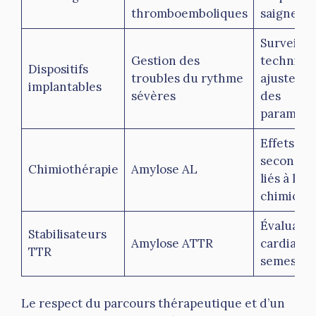
thromboemboliques
saigneme
Surveilla
Gestion des
technique
Dispositifs
troubles du rythme
ajusteme
implantables
sévères
des
paramètr
Effets
secondai
Chimiothérapie
Amylose AL
liés à la
chimioth
Évaluatio
Stabilisateurs
Amylose ATTR
cardiaqu
TTR
semestrie
Le respect du parcours thérapeutique et d’un