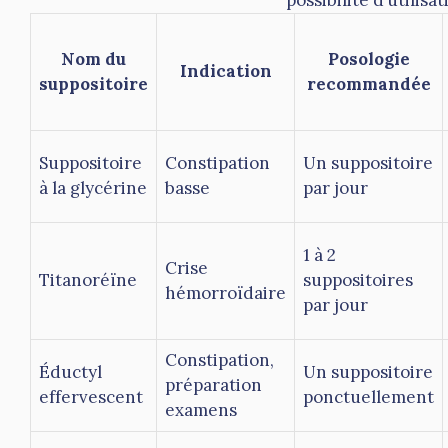
Nom du
Posologie
Indication
suppositoire
recommandée
Suppositoire
Constipation
Un suppositoire
à la glycérine
basse
par jour
1 à 2
Crise
Titanoréïne
suppositoires
hémorroïdaire
par jour
Constipation,
Éductyl
Un suppositoire
préparation
effervescent
ponctuellement
examens