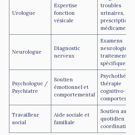
Expertise
troubles
Urologue
fonction
urinaires,
vésicale
prescription
médicamente
Examens
Diagnostic
neurologiques
Neurologue
nerveux
traitement
spécifique
Psychothérapi
Soutien
Psychologue /
thérapie
émotionnel et
Psychiatre
cognitivo-
comportemental
comportemen
Soutien au
Travailleur
Aide sociale et
quotidien et
social
familiale
coordination