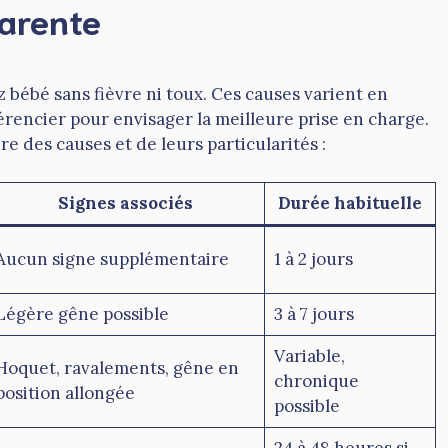
arente
 bébé sans fièvre ni toux. Ces causes varient en
fférencier pour envisager la meilleure prise en charge.
re des causes et de leurs particularités :
Signes associés
Durée habituelle
Aucun signe supplémentaire
1 à 2 jours
Légère gêne possible
3 à 7 jours
Variable,
Hoquet, ravalements, gêne en
chronique
position allongée
possible