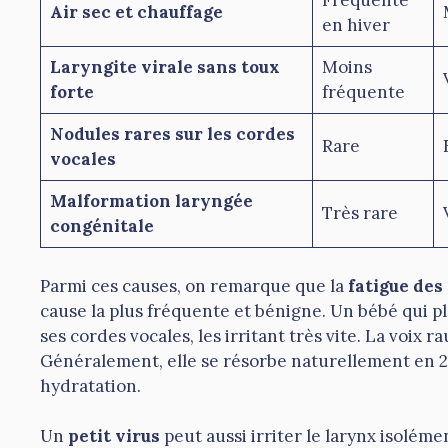
Fréquente
Air sec et chauffage
en hiver
Laryngite virale sans toux
Moins
forte
fréquente
Nodules rares sur les cordes
Rare
vocales
Malformation laryngée
Très rare
congénitale
Parmi ces causes, on remarque que la
fatigue des
cause la plus fréquente et bénigne. Un bébé qui 
ses cordes vocales, les irritant très vite. La voix
Généralement, elle se résorbe naturellement en 
hydratation.
Un
petit virus
peut aussi irriter le larynx isolém