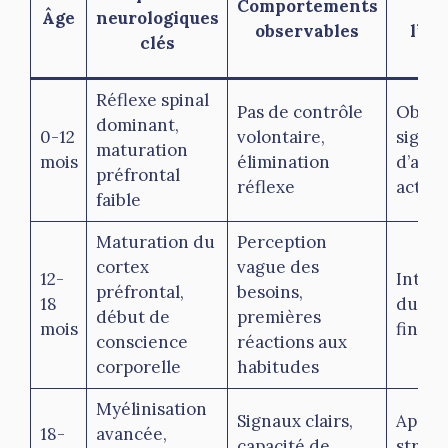
Comportements
Âge
neurologiques
observables
l’ap
clés
p
Réflexe spinal
Pas de contrôle
Obser
dominant,
0-12
volontaire,
signau
maturation
mois
élimination
d’appr
préfrontal
réflexe
actif
faible
Maturation du
Perception
cortex
vague des
12-
Intro
préfrontal,
besoins,
18
du pot
début de
premières
mois
fine
conscience
réactions aux
corporelle
habitudes
Myélinisation
Signaux clairs,
Appre
18-
avancée,
capacité de
struct