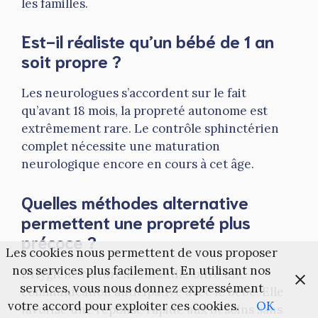
les familles.
Est-il réaliste qu’un bébé de 1 an
soit propre ?
Les neurologues s’accordent sur le fait
qu’avant 18 mois, la propreté autonome est
extrêmement rare. Le contrôle sphinctérien
complet nécessite une maturation
neurologique encore en cours à cet âge.
Quelles méthodes alternative
permettent une propreté plus
précoce ?
Les cookies nous permettent de vous proposer
nos services plus facilement. En utilisant nos
L’Hygiène Naturelle Infantile offre une
services, vous nous donnez expressément
communication anticipative avec le bébé. Elle
votre accord pour exploiter ces cookies.
OK
favorise une réponse rapide aux besoins sans